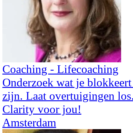
Coaching - Lifecoaching
Onderzoek wat je blokkeert 
zijn. Laat overtuigingen los
Clarity voor jou!
Amsterdam