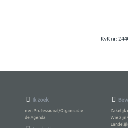
KvK nr: 24
Ik zoek
Bew
een Professional/Organisatie
Zakelijk
de Agenda
Wie zijn
Landelij