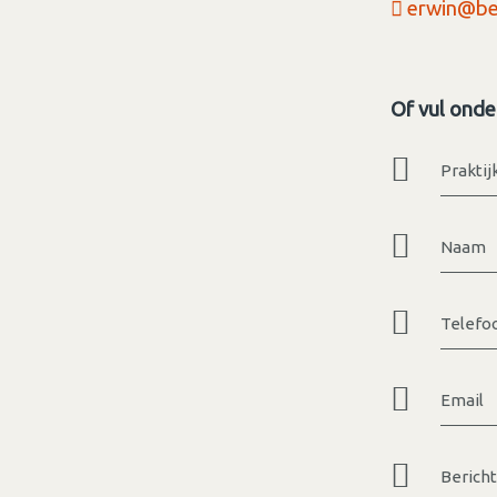
erwin@be
Of vul onde
Praktij
Naam
Telefo
Email
Bericht