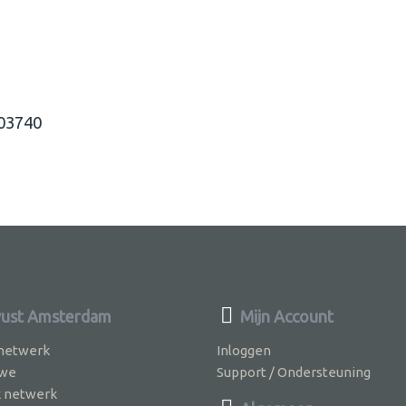
403740
ust Amsterdam
Mijn Account
 netwerk
Inloggen
 we
Support / Ondersteuning
k netwerk