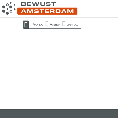
Aanbod
Agenda
open dag