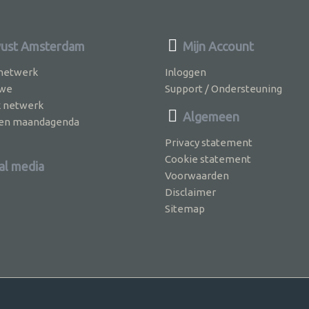
ust Amsterdam
Mijn Account
 netwerk
Inloggen
 we
Support / Ondersteuning
k netwerk
Algemeen
jven maandagenda
Privacy statement
Cookie statement
al media
Voorwaarden
Disclaimer
Sitemap