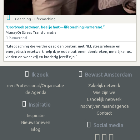
Coaching - Lifecoaching
“Doorbreek patronen, heel je hart — lifecoaching Purmerend.”
MunayQi Stress Transformatie
Purmerend
“Lifecoaching die verder gaat dan praten: met NEI, stressrelease en
energetisch resetwerk help ik je oude patronen doorbreken, innerlijke rust
vinden en weer vrij en krachtig jezelf zijn.”
Ik zoek
Bewust Amsterdam
een Professional/Organisatie
Zakelijk netwerk
de Agenda
Wie zijn we
Landelijk netwerk
Inspiratie
Inschrijven maandagenda
Contact
Inspiratie
Nieuwsbrieven
Social media
Blog