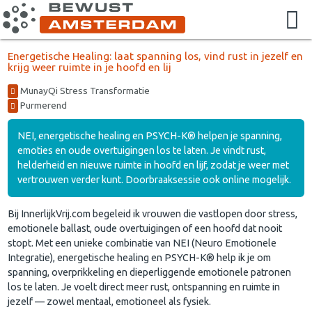
Energetische Healing: laat spanning los, vind rust in jezelf en
krijg weer ruimte in je hoofd en lij
MunayQi Stress Transformatie
Purmerend
NEI, energetische healing en PSYCH-K® helpen je spanning,
emoties en oude overtuigingen los te laten. Je vindt rust,
helderheid en nieuwe ruimte in hoofd en lijf, zodat je weer met
vertrouwen verder kunt. Doorbraaksessie ook online mogelijk.
Bij InnerlijkVrij.com begeleid ik vrouwen die vastlopen door stress,
emotionele ballast, oude overtuigingen of een hoofd dat nooit
stopt. Met een unieke combinatie van NEI (Neuro Emotionele
Integratie), energetische healing en PSYCH-K® help ik je om
spanning, overprikkeling en dieperliggende emotionele patronen
los te laten. Je voelt direct meer rust, ontspanning en ruimte in
jezelf — zowel mentaal, emotioneel als fysiek.