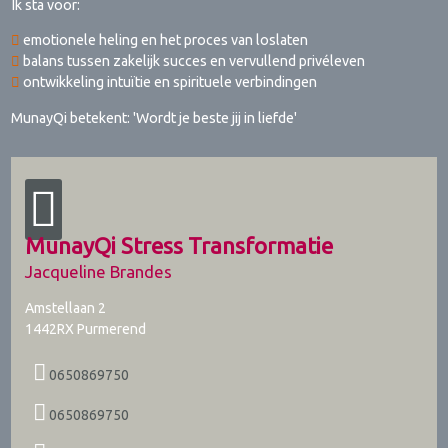
Ik sta voor:
emotionele heling en het proces van loslaten
balans tussen zakelijk succes en vervullend privéleven
ontwikkeling intuïtie en spirituele verbindingen
MunayQi betekent: 'Wordt je beste jij in liefde'
MunayQi Stress Transformatie
Jacqueline Brandes
Amstellaan 2
1442RX
Purmerend
0650869750
0650869750