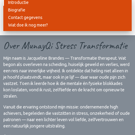
Introductie
Biografie
Contact gegevens
Wat doe ik nog meer?
Over MunayQi Stress Transformatie
Mijn naam is Jacqueline Brandes — Transformatie therapeut. Wat
begon als overleven na scheiding, huiselijk geweld en verlies, werd
een reis naar innerlijke vrijheid. Ik ontdekte dat heling niet alleen in
je hoofd plaatsvindt, maar ook in je lijf — daar waar oude pijn zich
vastzet. Toen ik leerde hoe ik die mentale én fysieke blokkades
kon loslaten, vond ik rust, zelfliefde en de kracht om opnieuw te
stralen.
Vanuit die ervaring ontstond mijn missie: ondernemende high
achievers, begeleiden die vastzitten in stress, onzekerheid of oude
patronen — naar een lichter leven vol liefde, zelfvertrouwen en
een natuurlijk jongere uitstraling.