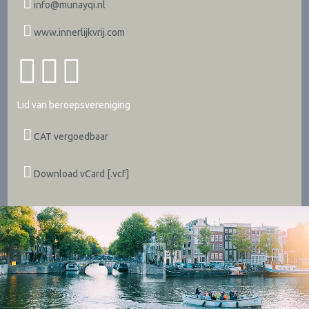
info@munayqi.nl
www.innerlijkvrij.com
Lid van beroepsvereniging
CAT vergoedbaar
Download vCard [.vcf]