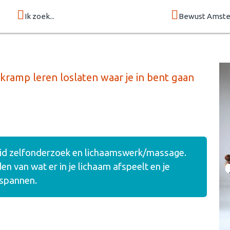
Ik zoek...
Bewust Amst
ramp leren loslaten waar je in bent gaan
eid zelfonderzoek en lichaamswerk/massage.
en van wat er in je lichaam afspeelt en je
tspannen.