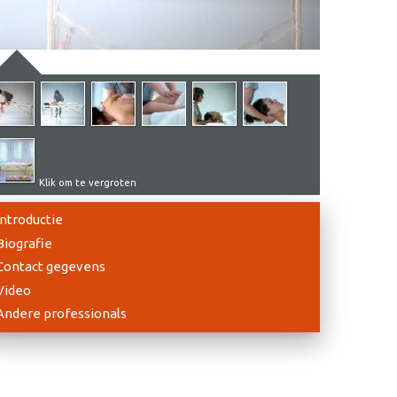
Klik om te vergroten
Introductie
Biografie
Contact gegevens
Video
Andere professionals