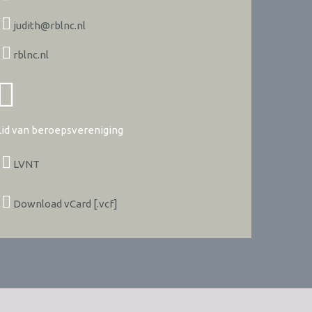
judith@rblnc.nl
rblnc.nl
Lid van beroepsvereniging
LVNT
Download vCard [.vcf]