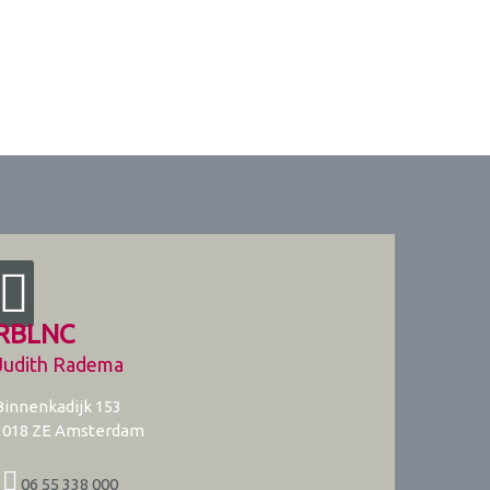
RBLNC
Judith Radema
Binnenkadijk 153
1018 ZE
Amsterdam
06 55 338 000