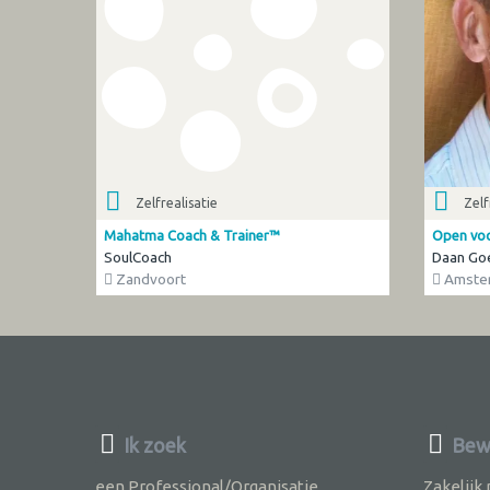
Zelfrealisatie
Zelf
Mahatma Coach & Trainer™
Open voor
SoulCoach
Daan Go
Zandvoort
Amste
Ik zoek
Bew
een Professional/Organisatie
Zakelijk