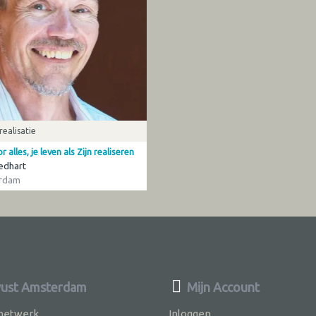
realisatie
 alles, je leven als Zijn realiseren
edhart
rdam
ust Amsterdam
Mijn Account
 netwerk
Inloggen