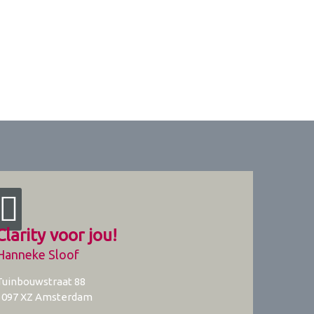
Clarity voor jou!
Hanneke Sloof
Tuinbouwstraat 88
1097 XZ
Amsterdam