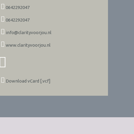
0642292047
0642292047
info@clarityvoorjou.nl
www.clarityvoorjou.nl
Download vCard [.vcf]