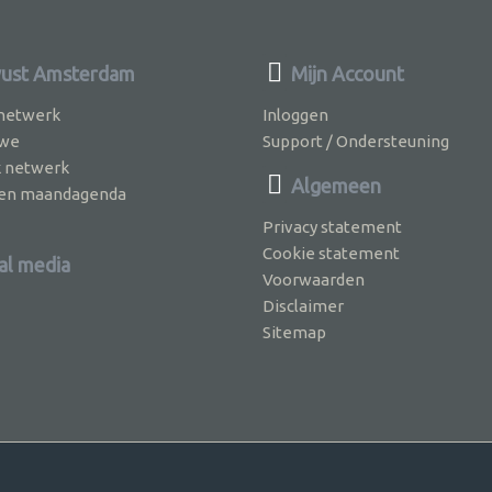
ust Amsterdam
Mijn Account
 netwerk
Inloggen
 we
Support / Ondersteuning
k netwerk
Algemeen
jven maandagenda
Privacy statement
Cookie statement
al media
Voorwaarden
Disclaimer
Sitemap