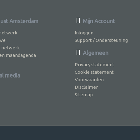
ust Amsterdam
Mijn Account
 netwerk
Inloggen
 we
Support / Ondersteuning
k netwerk
Algemeen
jven maandagenda
Privacy statement
Cookie statement
al media
Voorwaarden
Disclaimer
Sitemap