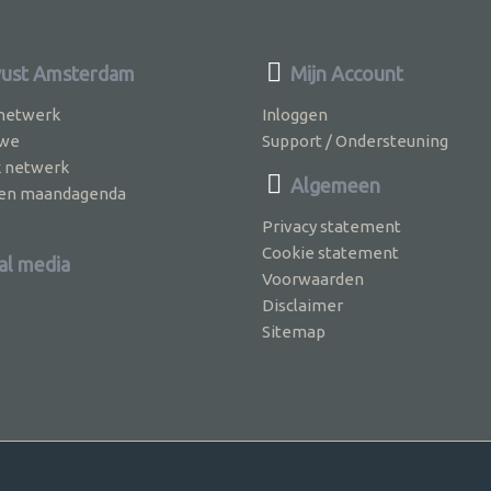
ust Amsterdam
Mijn Account
 netwerk
Inloggen
 we
Support / Ondersteuning
k netwerk
Algemeen
jven maandagenda
Privacy statement
Cookie statement
al media
Voorwaarden
Disclaimer
Sitemap