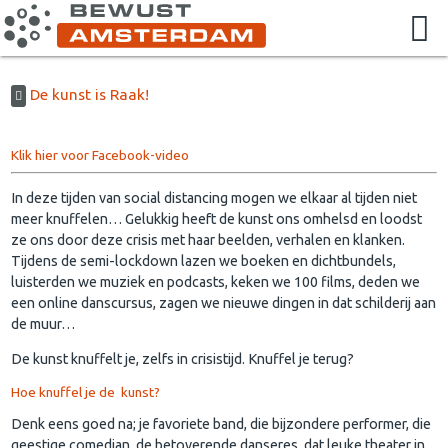
De kunst is Raak!
Klik hier voor Facebook-video
In deze tijden van social distancing mogen we elkaar al tijden niet
meer knuffelen… Gelukkig heeft de kunst ons omhelsd en loodst
ze ons door deze crisis met haar beelden, verhalen en klanken.
Tijdens de semi-lockdown lazen we boeken en dichtbundels,
luisterden we muziek en podcasts, keken we 100 films, deden we
een online danscursus, zagen we nieuwe dingen in dat schilderij aan
de muur…
De kunst knuffelt je, zelfs in crisistijd. Knuffel je terug?
Hoe knuffel je de kunst?
Denk eens goed na; je favoriete band, die bijzondere performer, die
geestige comedian, de betoverende danseres, dat leuke theater in