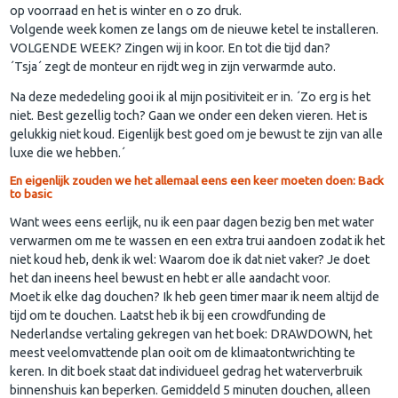
op voorraad en het is winter en o zo druk.
Volgende week komen ze langs om de nieuwe ketel te installeren.
VOLGENDE WEEK? Zingen wij in koor. En tot die tijd dan?
´Tsja´ zegt de monteur en rijdt weg in zijn verwarmde auto.
Na deze mededeling gooi ik al mijn positiviteit er in. ´Zo erg is het
niet. Best gezellig toch? Gaan we onder een deken vieren. Het is
gelukkig niet koud. Eigenlijk best goed om je bewust te zijn van alle
luxe die we hebben.´
En eigenlijk zouden we het allemaal eens een keer moeten doen: Back
to basic
Want wees eens eerlijk, nu ik een paar dagen bezig ben met water
verwarmen om me te wassen en een extra trui aandoen zodat ik het
niet koud heb, denk ik wel: Waarom doe ik dat niet vaker? Je doet
het dan ineens heel bewust en hebt er alle aandacht voor.
Moet ik elke dag douchen? Ik heb geen timer maar ik neem altijd de
tijd om te douchen. Laatst heb ik bij een crowdfunding de
Nederlandse vertaling gekregen van het boek: DRAWDOWN, het
meest veelomvattende plan ooit om de klimaatontwrichting te
keren. In dit boek staat dat individueel gedrag het waterverbruik
binnenshuis kan beperken. Gemiddeld 5 minuten douchen, alleen