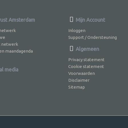
ust Amsterdam
Mijn Account
 netwerk
Inloggen
 we
Support / Ondersteuning
k netwerk
Algemeen
jven maandagenda
Privacy statement
Cookie statement
al media
Voorwaarden
Disclaimer
Sitemap