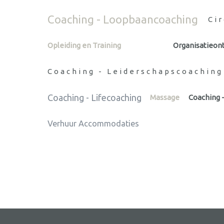
Coaching - Loopbaancoaching
Ci
Opleiding en Training
Organisatieont
Coaching - Leiderschapscoaching
Coaching - Lifecoaching
Massage
Coaching 
Verhuur Accommodaties