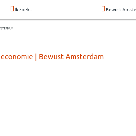
Ik zoek...
Bewust Amst
msterdam
re economie | Bewust Amsterdam