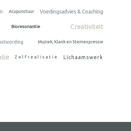
Voedingsadvies & Coaching
en
Acupunctuur
Creativiteit
Bioresonantie
ustwording
Muziek, Klank en Stemexpressie
atie
Lichaamswerk
Zelfrealisatie