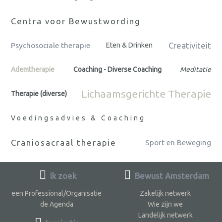
Centra voor Bewustwording
Creativiteit
Psychosociale therapie
Eten & Drinken
Ademtherapie
Coaching - Diverse Coaching
Meditatie
Lichaamsgerichte Therapie
Therapie (diverse)
Voedingsadvies & Coaching
Craniosacraal therapie
Sport en Beweging
Ik zoek
Bewust Amsterdam
een Professional/Organisatie
Zakelijk netwerk
de Agenda
Wie zijn we
Landelijk netwerk