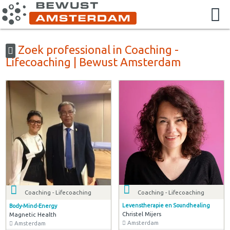
Zoek professional in Coaching -
Lifecoaching | Bewust Amsterdam
Coaching - Lifecoaching
Coaching - Lifecoaching
Levenstherapie en Soundhealing
Body-Mind-Energy
Christel Mijers
Magnetic Health
Amsterdam
Amsterdam