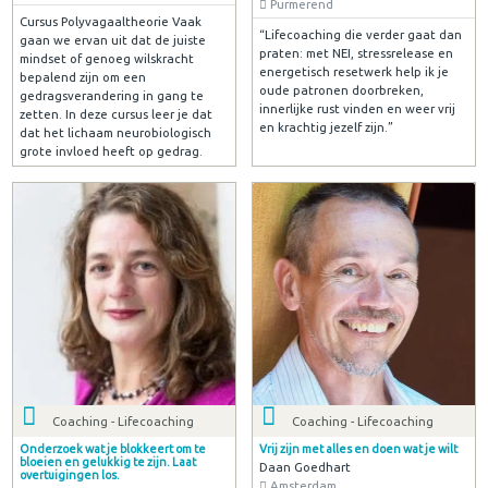
Purmerend
Cursus Polyvagaaltheorie Vaak
“Lifecoaching die verder gaat dan
gaan we ervan uit dat de juiste
praten: met NEI, stressrelease en
mindset of genoeg wilskracht
energetisch resetwerk help ik je
bepalend zijn om een
oude patronen doorbreken,
gedragsverandering in gang te
innerlijke rust vinden en weer vrij
zetten. In deze cursus leer je dat
en krachtig jezelf zijn.”
dat het lichaam neurobiologisch
grote invloed heeft op gedrag.
Coaching - Lifecoaching
Coaching - Lifecoaching
Onderzoek wat je blokkeert om te
Vrij zijn met alles en doen wat je wilt
bloeien en gelukkig te zijn. Laat
Daan Goedhart
overtuigingen los.
Amsterdam