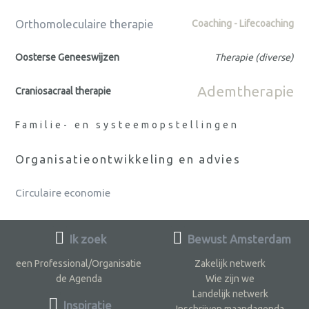
Orthomoleculaire therapie
Coaching - Lifecoaching
Oosterse Geneeswijzen
Therapie (diverse)
Ademtherapie
Craniosacraal therapie
Familie- en systeemopstellingen
Organisatieontwikkeling en advies
Circulaire economie
Ik zoek
Bewust Amsterdam
een Professional/Organisatie
Zakelijk netwerk
de Agenda
Wie zijn we
Landelijk netwerk
Inspiratie
Inschrijven maandagenda