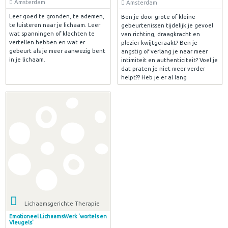
Amsterdam
Amsterdam
Leer goed te gronden, te ademen,
Ben je door grote of kleine
te luisteren naar je lichaam. Leer
gebeurtenissen tijdelijk je gevoel
wat spanningen of klachten te
van richting, draagkracht en
vertellen hebben en wat er
plezier kwijtgeraakt? Ben je
gebeurt als je meer aanwezig bent
angstig of verlang je naar meer
in je lichaam.
intimiteit en authenticiteit? Voel je
dat praten je niet meer verder
helpt?? Heb je er al lang
Lichaamsgerichte Therapie
Emotioneel LichaamsWerk 'wortels en
Vleugels'