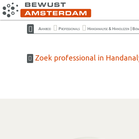
Aanbod
Professionals
Handanalyse & Handlezen | Be
Zoek professional in Handana