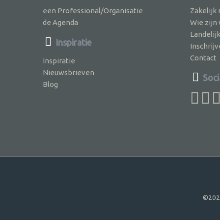
een Professional/Organisatie
Zakelijk
de Agenda
Wie zijn
Landelij
Inspiratie
Inschri
Contact
Inspiratie
Nieuwsbrieven
Soci
Blog
©202