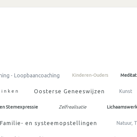
hing - Loopbaancoaching
Kinderen-Ouders
Meditat
Oosterse Geneeswijzen
rinken
Kunst
 en Stemexpressie
Zelfrealisatie
Lichaamswer
Familie- en systeemopstellingen
Natuur, 