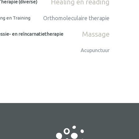
Healing en reading
herapie (diverse)
Orthomoleculaire therapie
ng en Training
Massage
ssie- en reïncarnatietherapie
Acupunctuur