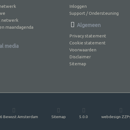
 netwerk
Inloggen
 we
Support / Ondersteuning
k netwerk
Algemeen
jven maandagenda
Privacy statement
Cookie statement
al media
Voorwaarden
Disclaimer
Sitemap
6 Bewust Amsterdam
Sitemap
5.0.0
webdesign ZZP