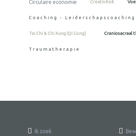
Circulaire economie
Creativiteit
Voe
Coaching - Leiderschapscoaching
Tai Chi & Chi Kung (Qi Gong)
Craniosacraal 
Traumatherapie
Ik zoek
Bew