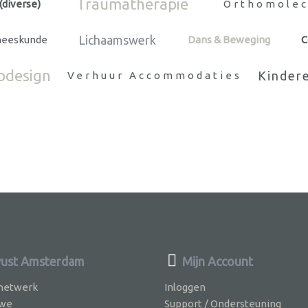
Traumatherapie
(diverse)
Orthomolec
Lichaamswerk
neeskunde
Dans & Beweging
C
bdesign
Kinder
Verhuur Accommodaties
ust Amsterdam
Mijn Account
 netwerk
Inloggen
 we
Support / Ondersteuning