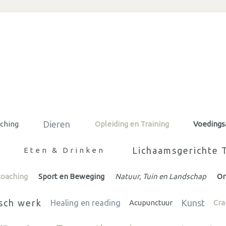
Dieren
aching
Opleiding en Training
Voedings
Lichaamsgerichte 
Eten & Drinken
coaching
Sport en Beweging
Natuur, Tuin en Landschap
Or
sch werk
Kunst
Healing en reading
Acupunctuur
Cra