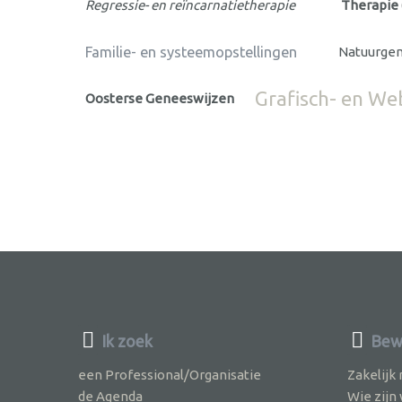
Regressie- en reïncarnatietherapie
Therapie 
Familie- en systeemopstellingen
Natuurge
Grafisch- en We
Oosterse Geneeswijzen
Ik zoek
Bew
een Professional/Organisatie
Zakelijk
de Agenda
Wie zijn