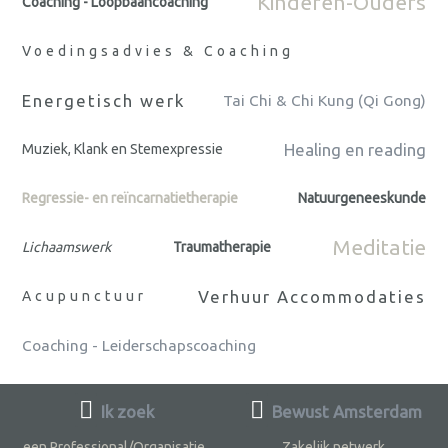
Kinderen-Ouders
Coaching - Loopbaancoaching
Voedingsadvies & Coaching
Energetisch werk
Tai Chi & Chi Kung (Qi Gong)
Healing en reading
Muziek, Klank en Stemexpressie
Regressie- en reïncarnatietherapie
Natuurgeneeskunde
Meditatie
Lichaamswerk
Traumatherapie
Verhuur Accommodaties
Acupunctuur
Coaching - Leiderschapscoaching
Ik zoek
Bewust Amsterdam
een Professional/Organisatie
Zakelijk netwerk