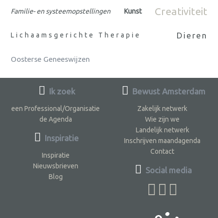
Creativiteit
Familie- en systeemopstellingen
Kunst
Dieren
Lichaamsgerichte Therapie
Oosterse Geneeswijzen
Ik zoek
Bewust Amsterdam
een Professional/Organisatie
Zakelijk netwerk
de Agenda
Wie zijn we
Landelijk netwerk
Inspiratie
Inschrijven maandagenda
Contact
Inspiratie
Nieuwsbrieven
Social media
Blog