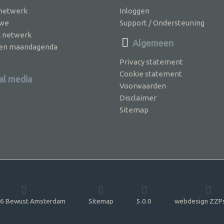
 netwerk
Inloggen
 we
Support / Ondersteuning
k netwerk
Algemeen
jven maandagenda
Privacy statement
Cookie statement
al media
Voorwaarden
Disclaimer
Sitemap
6 Bewust Amsterdam
Sitemap
5.0.0
webdesign ZZP