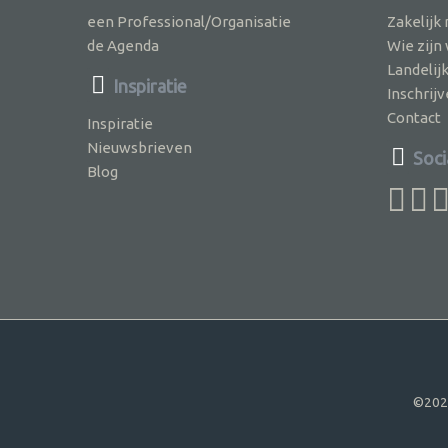
een Professional/Organisatie
Zakelijk
de Agenda
Wie zijn
Landelij
Inspiratie
Inschri
Contact
Inspiratie
Nieuwsbrieven
Soci
Blog
©202