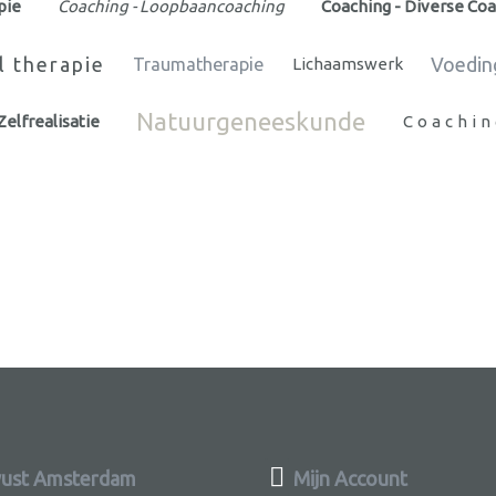
pie
Coaching - Loopbaancoaching
Coaching - Diverse Co
l therapie
Voedin
Traumatherapie
Lichaamswerk
Natuurgeneeskunde
Zelfrealisatie
Coachin
ust Amsterdam
Mijn Account