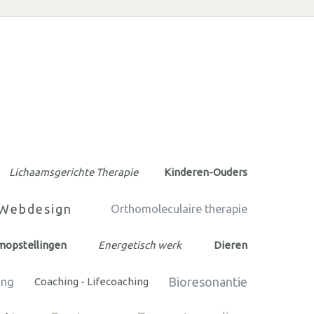
Lichaamsgerichte Therapie
Kinderen-Ouders
 Webdesign
Orthomoleculaire therapie
emopstellingen
Energetisch werk
Dieren
Bioresonantie
ing
Coaching - Lifecoaching