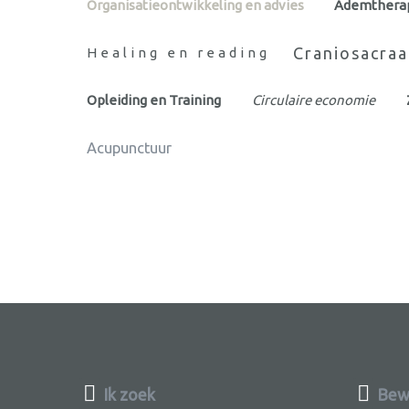
Organisatieontwikkeling en advies
Ademthera
Craniosacraa
Healing en reading
Opleiding en Training
Circulaire economie
Acupunctuur
Ik zoek
Bew