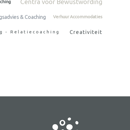
Centra voor Bewustwording
aching
gsadvies & Coaching
Verhuur Accommodaties
Creativiteit
g - Relatiecoaching